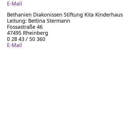
E-Mail
Bethanien Diakonissen Stiftung Kita Kinderhaus
Leitung: Bettina Stermann
Fossastraße 46
47495 Rheinberg
0 28 43 / 50 360
E-Mail
Evangelische Kirchengemeinde am 
Pfarrer Heiner Augustin
0 28 43 - 96 507
E-Mail
Pfarrerin Dr. Bettina Höhmann
0170 - 54 45 138
E-Mail
Pfarrerin Ulrike Thölke
0 28 02 - 26 56