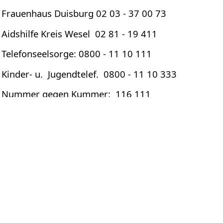
Frauenhaus Duisburg 02 03 - 37 00 73
Aidshilfe Kreis Wesel 02 81 - 19 411
Telefonseelsorge: 0800 - 11 10 111
Kinder- u. Jugendtelef. 0800 - 11 10 333
Nummer gegen Kummer: 116 111
(beide gebührenfrei erreichbar (Mo. – Sa.: 14:00 –
20:00 Uhr),
www.nummergegenkummer.de
Ansprechstelle für den Umgang
mit Verletzungen der sexuellen
Selbstbestimmung der Evangelischen Kirche im
Rheinland:
Claudia Paul, 02 11 - 36 10 312